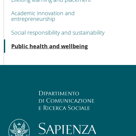
Academic innovation and
entrepreneurship
Social responsibility and sustainability
Active
Public health and wellbeing