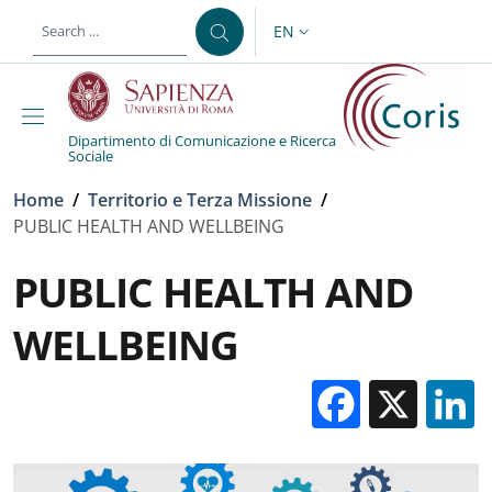
Skip to main content
Skip to footer content
EN
LANGUAGE SWITCHER: CURR
Dipartimento di Comunicazione e Ricerca
Sociale
Breadcrumb
Home
/
Territorio e Terza Missione
/
PUBLIC HEALTH AND WELLBEING
PUBLIC HEALTH AND
WELLBEING
Facebo
X