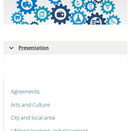
Presentation
MENU CEV SECOND NAVIGATION
Agreements
Arts and Culture
City and local area
Lifelong learning and placement