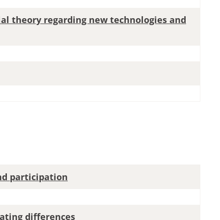
ial theory regarding new technologies and
d participation
ting differences