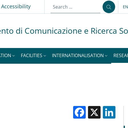
p
Accessibility
E
LA
nto di Comunicazione e Ricerca So
ATION
FACILITIES
INTERNATIONALISATION
RESEA
Facebook
X
Li
M