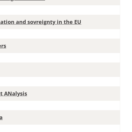
tation and sovreignty in the EU
ers
t ANalysis
a