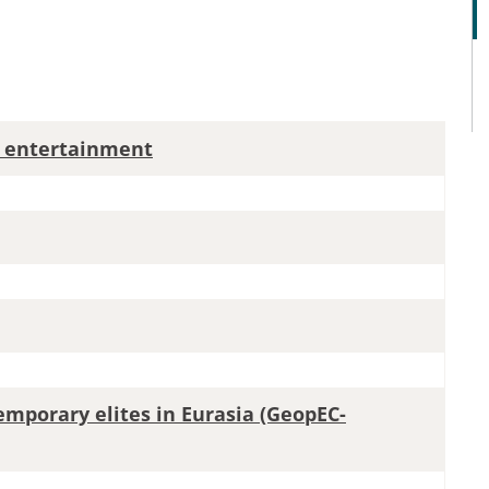
 entertainment
emporary elites in Eurasia (GeopEC-