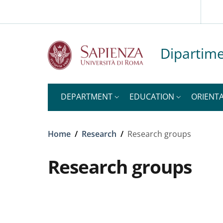
Slim to
Skip to main content
Skip to footer content
Dipartime
DEPARTMENT
EDUCATION
ORIENT
Breadcrumb
Home
/
Research
/
Research groups
Research groups