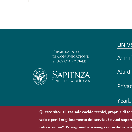
Fo
UNIV
Ammin
Atti d
Priva
Yearb
Questo sito utilizza solo cookie tecnici, propri e di t
web e per il miglioramento dei servizi. Se vuoi saper
informazioni". Proseguendo la navigazione del sito o 