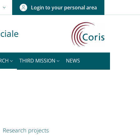
Login to your personal area
N
NGUAGE SWITCHER: CURRENT LANGUAGE
ciale
RCH
THIRD MISSION
NEWS
nkedIn
ENU CEV SECOND NAVIGATION
Research projects