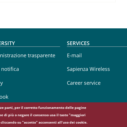
oter menu
ERSITY
SERVICES
istrazione trasparente
E-mail
i notifica
Sapienza Wireless
cy
Career service
ook
erze parti, per il corretto funzionamento delle pagine
ne di più o negare il consenso usa il tasto "maggiori
cliccando su "accetto" acconsenti all'uso dei cookie.