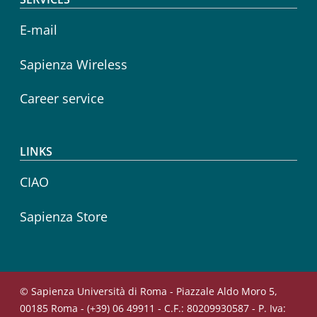
E-mail
Sapienza Wireless
Career service
LINKS
CIAO
Sapienza Store
© Sapienza Università di Roma - Piazzale Aldo Moro 5,
00185 Roma - (+39) 06 49911 - C.F.: 80209930587 - P. Iva: