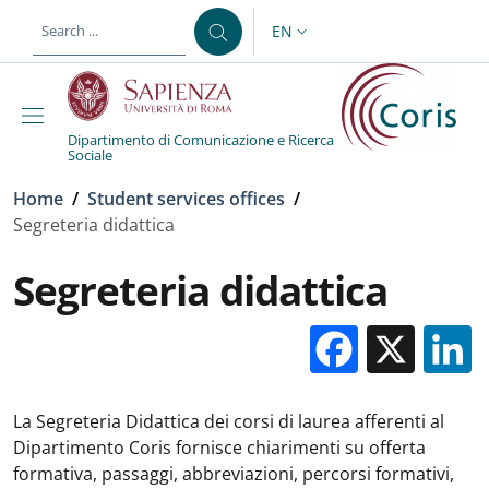
Skip to main content
Skip to footer content
EN
LANGUAGE SWITCHER: CURR
Dipartimento di Comunicazione e Ricerca
Sociale
Breadcrumb
Home
/
Student services offices
/
Segreteria didattica
Segreteria didattica
Facebo
X
La Segreteria Didattica dei corsi di laurea afferenti al
Dipartimento Coris
fornisce chiarimenti su offerta
formativa, passaggi, abbreviazioni, percorsi formativi,