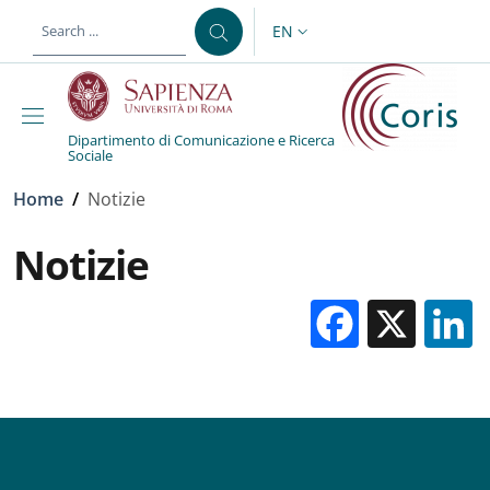
Skip to main content
Skip to footer content
EN
LANGUAGE SWITCHER: CURR
Dipartimento di Comunicazione e Ricerca
Sociale
Breadcrumb
Home
/
Notizie
Notizie
Facebo
X