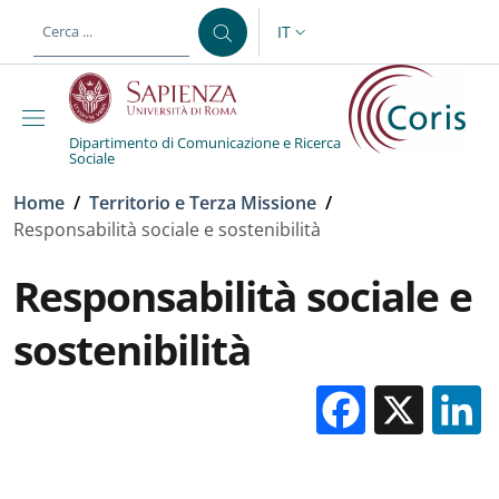
Salta al contenuto principale
Skip to footer content
IT
SELETTORE LINGUA: CURREN
Dipartimento di Comunicazione e Ricerca
Sociale
Briciole di pane
Home
/
Territorio e Terza Missione
/
Responsabilità sociale e sostenibilità
Responsabilità sociale e
sostenibilità
Facebo
X