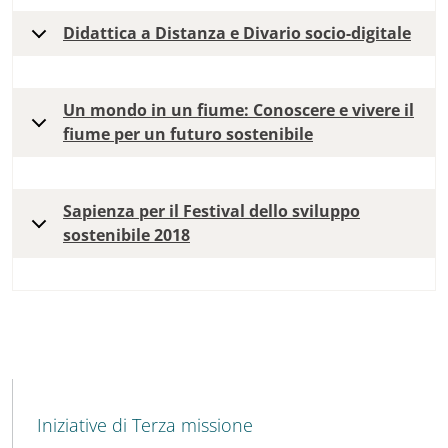
Didattica a Distanza e Divario socio-digitale
Un mondo in un fiume: Conoscere e vivere il
fiume per un futuro sostenibile
Sapienza per il Festival dello sviluppo
sostenibile 2018
MENU CEV SECOND NAVIGATION
Iniziative di Terza missione