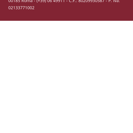
00185 Roma - (+39) 06 49911 - C.F.: 80209930587 - P. Iva:
02133771002