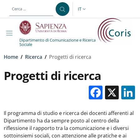
Salta al contenuto principale
Skip to footer content
IT
SELETTORE LINGUA: CURREN
Dipartimento di Comunicazione e Ricerca
Sociale
Briciole di pane
Home
/
Ricerca
/
Progetti di ricerca
Progetti di ricerca
Facebo
X
Il programma di studio e ricerca dei docenti afferenti al
Dipartimento ha da sempre posto al centro della
riflessione il rapporto tra la comunicazione e i diversi
sottoinsiemi sociali, con attenzione alle pratiche e ai