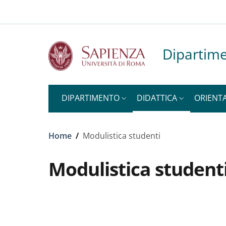
Slim to
Salta al contenuto principale
Skip to footer content
Dipartime
DIPARTIMENTO
DIDATTICA
ORIENT
Briciole di pane
Home
/
Modulistica studenti
Modulistica student