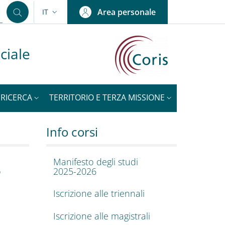
Area personale
IT
SELETTORE LINGUA: CURRENT LANGUAGE
ciale
RICERCA
TERRITORIO E TERZA MISSIONE
NOTIZIE
ca Sociale
Info corsi
Manifesto degli studi
o
2025-2026
Iscrizione alle triennali
Iscrizione alle magistrali