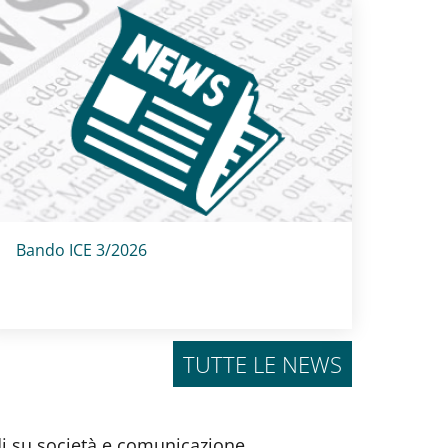
Titolo card
:
Bando ICE 3/2026
TUTTE LE NEWS
di su società e comunicazione.