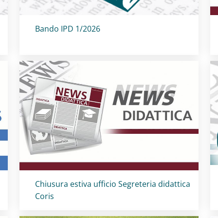
Titolo card
:
Bando IPD 1/2026
Titolo card
:
Chiusura estiva ufficio Segreteria didattica
Coris