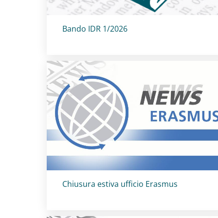
Titolo card
:
Bando IDR 1/2026
Titolo card
:
Chiusura estiva ufficio Erasmus