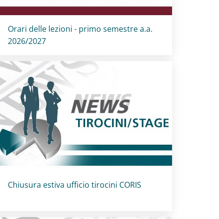
Titolo card
:
Orari delle lezioni - primo semestre a.a.
2026/2027
Titolo card
:
Chiusura estiva ufficio tirocini CORIS