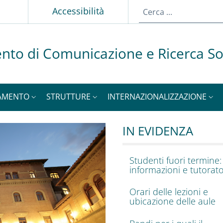
p
Accessibilità
nto di Comunicazione e Ricerca So
AMENTO
STRUTTURE
INTERNAZIONALIZZAZIONE
municazione e Ricer
o del CORIS
IN EVIDENZA
Studenti fuori termine:
informazioni e tutorat
Orari delle lezioni e
ubicazione delle aule