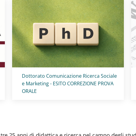
Titolo card
:
Dottorato Comunicazione Ricerca Sociale
e Marketing - ESITO CORREZIONE PROVA
ORALE
tre 25 anni di didattica e ricerca nel campo degli stu