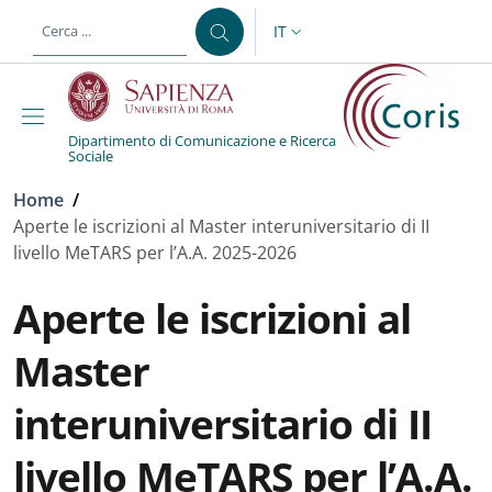
Salta al contenuto principale
Skip to footer content
IT
SELETTORE LINGUA: CURREN
Dipartimento di Comunicazione e Ricerca
Sociale
Briciole di pane
Home
/
Aperte le iscrizioni al Master interuniversitario di II
livello MeTARS per l’A.A. 2025-2026
Aperte le iscrizioni al
Master
interuniversitario di II
livello MeTARS per l’A.A.