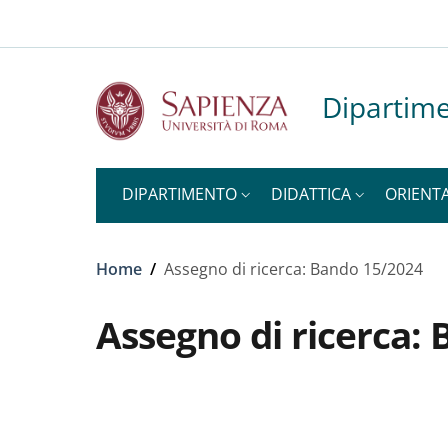
Slim to
Salta al contenuto principale
Skip to footer content
Dipartime
DIPARTIMENTO
DIDATTICA
ORIENT
Briciole di pane
Home
/
Assegno di ricerca: Bando 15/2024
Assegno di ricerca: