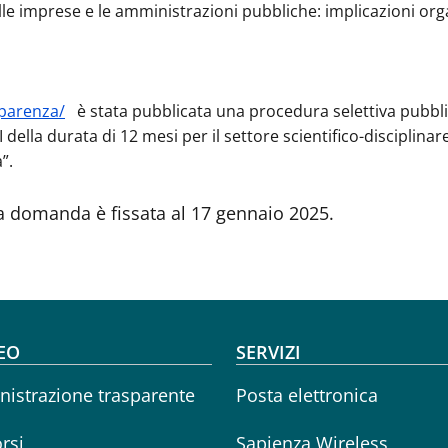
 sulle imprese e le amministrazioni pubbliche: implicazioni org
sparenza/
è stata pubblicata una procedura selettiva pubblica,
I della durata di 12 mesi per il settore scientifico-discipli
”.
a domanda è fissata al 17 gennaio 2025.
oter menu
EO
SERVIZI
istrazione trasparente
Posta elettronica
rsi
Sapienza Wireless