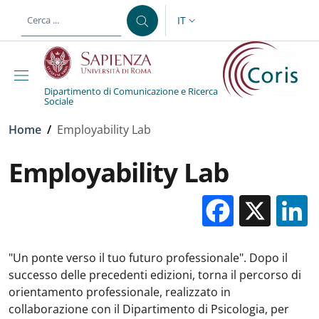
Salta al contenuto principale
Skip to footer content
IT
SELETTORE LINGUA: CURREN
Dipartimento di Comunicazione e Ricerca
Sociale
Briciole di pane
Home
/
Employability Lab
Employability Lab
Facebo
X
"Un ponte verso il tuo futuro professionale". Dopo il
successo delle precedenti edizioni, torna il percorso di
orientamento professionale, realizzato in
collaborazione con il Dipartimento di Psicologia, per