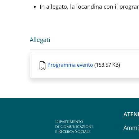
In allegato, la locandina con il prog
Allegati
Programma evento
(153.57 KB)
Fo
ATEN
Ammin