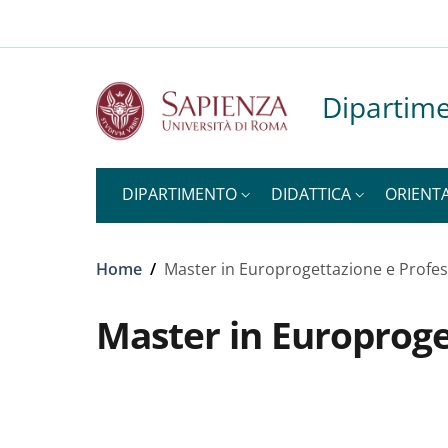
Slim to
Salta al contenuto principale
Skip to footer content
Dipartime
DIPARTIMENTO
DIDATTICA
ORIENT
Briciole di pane
Home
/
Master in Europrogettazione e Profe
Master in Europroge