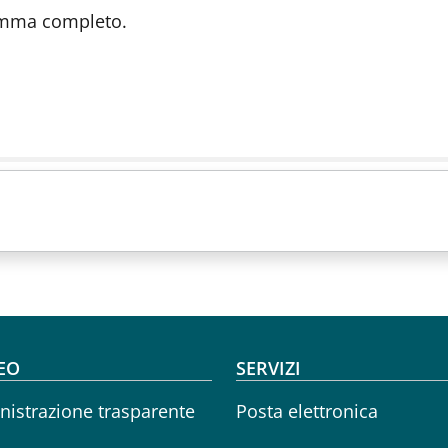
ramma completo.
oter menu
EO
SERVIZI
istrazione trasparente
Posta elettronica